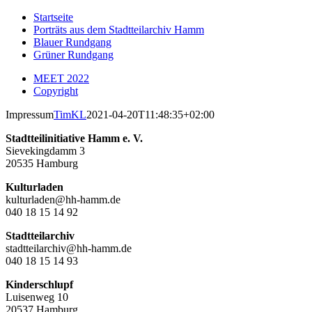
Zum
Startseite
Inhalt
Porträts aus dem Stadtteilarchiv Hamm
springen
Blauer Rundgang
Grüner Rundgang
MEET 2022
Copyright
Impressum
TimKL
2021-04-20T11:48:35+02:00
Stadtteilinitiative Hamm e. V.
Sievekingdamm 3
20535 Hamburg
Kulturladen
kulturladen@hh-hamm.de
040 18 15 14 92
Stadtteilarchiv
stadtteilarchiv@hh-hamm.de
040 18 15 14 93
Kinderschlupf
Luisenweg 10
20537 Hamburg