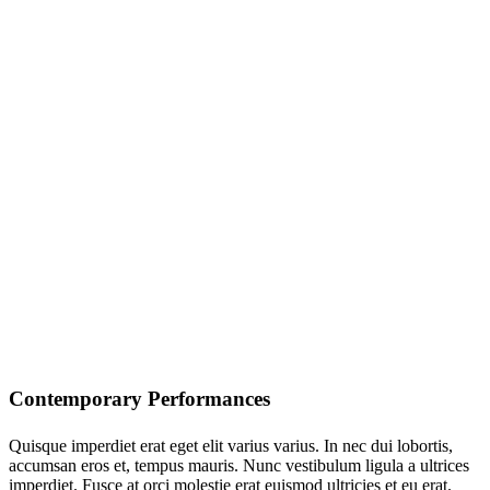
Contemporary Performances
Quisque imperdiet erat eget elit varius varius. In nec dui lobortis,
accumsan eros et, tempus mauris. Nunc vestibulum ligula a ultrices
imperdiet. Fusce at orci molestie erat euismod ultricies et eu erat.